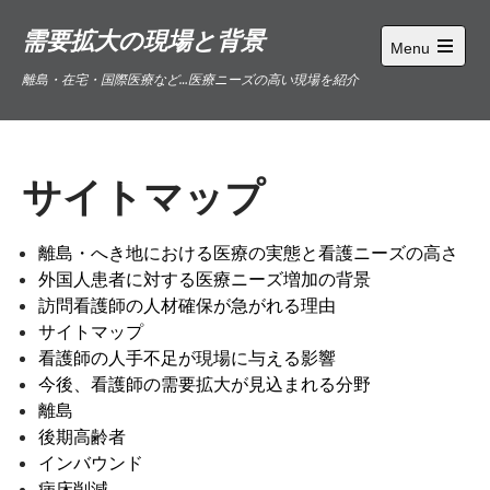
Skip
需要拡大の現場と背景
to
Menu
content
Open
離島・在宅・国際医療など…医療ニーズの高い現場を紹介
main
menu
サイトマップ
離島・へき地における医療の実態と看護ニーズの高さ
外国人患者に対する医療ニーズ増加の背景
訪問看護師の人材確保が急がれる理由
サイトマップ
看護師の人手不足が現場に与える影響
今後、看護師の需要拡大が見込まれる分野
離島
後期高齢者
インバウンド
病床削減